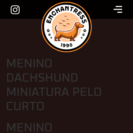
MENINO
DACHSHUND
MINIATURA PELO
CURTO
MENINO