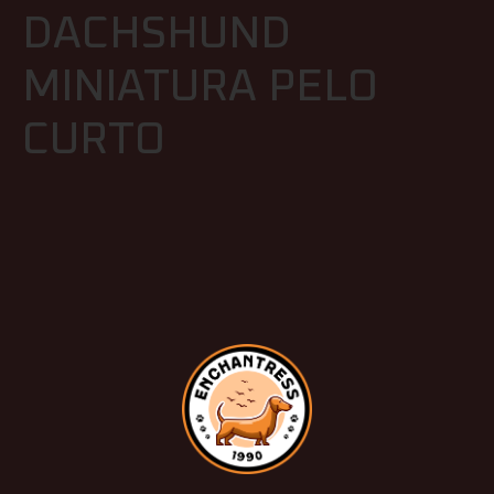
DACHSHUND
MINIATURA PELO
CURTO