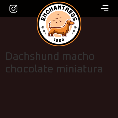
Dachshund macho
chocolate miniatura